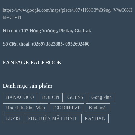
https://www.google.com/maps/place/107+H%C3%B9ng+V%C6%
hl=vi-VN
Địa chỉ : 107 Hùng Vương, Pleiku, Gia Lai.
Số điện thoại: (0269) 3823885- 0932692400
FANPAGE FACEBOOK
Danh mục sản phẩm
BANACOCO
BOLON
GUESS
Gọng kính
Học sinh- Sinh Viên
ICE BREEZE
Kính mát
LEVIS
PHỤ KIỆN MẮT KÍNH
RAYBAN