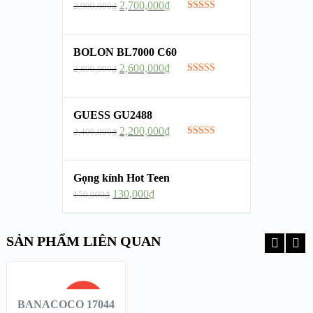
2,700,000
₫
2,900,000
₫
Được xếp
hạng
5.00
5
sao
BOLON BL7000 C60
2,600,000
₫
2,890,000
₫
Được xếp
hạng
5.00
5
sao
GUESS GU2488
2,200,000
₫
2,400,000
₫
Được xếp
hạng
5.00
5
sao
Gọng kính Hot Teen
130,000
₫
150,000
₫
SẢN PHẨM LIÊN QUAN
THÊM
VÀO GIỎ
HÀNG
GIẢM
BANACOCO 17044