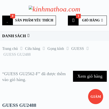
0
1
SẢN PHẨM YÊU THÍCH
GIỎ HÀNG
DANH SÁCH
Trang chủ
Cửa hàng
Gọng kính
GUESS
GUESS GU2488
“GUESS GU2562-F” đã được thêm
Xem giỏ hàng
vào giỏ hàng.
GIẢM
GUESS GU2488