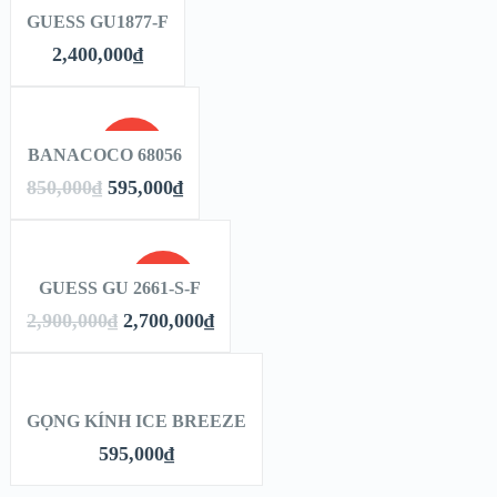
HẾT
GUESS GU1877-F
HÀNG
XEM NHANH
2,400,000
₫
THÊM
VÀO GIỎ
XEM CHI TIẾT
HÀNG
GIẢM
BANACOCO 68056
XEM NHANH
850,000
₫
595,000
₫
THÊM VÀO
GIÁ!
XEM CHI TIẾT
GIỎ HÀNG
GIẢM
GUESS GU 2661-S-F
XEM NHANH
2,900,000
₫
2,700,000
₫
THÊM VÀO
GIÁ!
XEM CHI TIẾT
GIỎ HÀNG
GỌNG KÍNH ICE BREEZE
XEM NHANH
595,000
₫