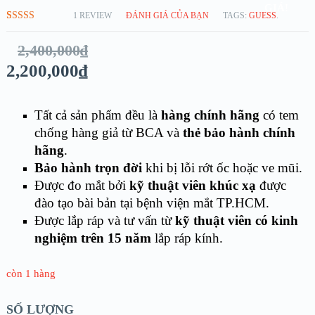
GIÁ!
1
REVIEW
ĐÁNH GIÁ CỦA BẠN
TAGS:
GUESS
.
5.00
1
TRÊN
5 DỰA
2,400,000
₫
TRÊN
ĐÁNH GIÁ
2,200,000
₫
Tất cả sản phẩm đều là
hàng chính hãng
có tem
chống hàng giả từ BCA và
thẻ bảo hành chính
hãng
.
Bảo hành trọn đời
khi bị lỗi rớt ốc hoặc ve mũi.
Được đo mắt bởi
kỹ thuật viên khúc xạ
được
đào tạo bài bản tại bệnh viện mắt TP.HCM.
Được lắp ráp và tư vấn từ
kỹ thuật viên có kinh
nghiệm trên 15 năm
lắp ráp kính.
còn 1 hàng
SỐ LƯỢNG