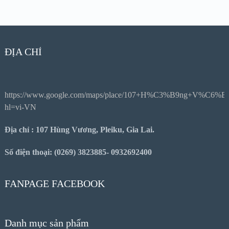
XEM CHI TIẾT
ĐỊA CHỈ
https://www.google.com/maps/place/107+H%C3%B9ng+V%C6%
hl=vi-VN
Địa chỉ : 107 Hùng Vương, Pleiku, Gia Lai.
Số điện thoại: (0269) 3823885- 0932692400
FANPAGE FACEBOOK
Danh mục sản phẩm