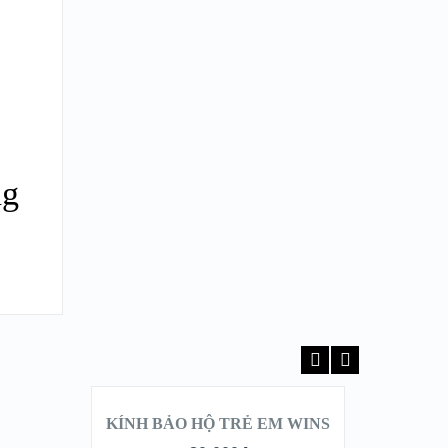
ng
THÊM VÀO GIỎ
VÀ
HÀNG
H
KÍNH BẢO HỘ TRẺ EM WINS
BANA