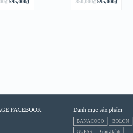
00
₫
595,000
₫
850,000
₫
595,000
₫
GIÁ!
GIÁ!
M NHANH
XEM NHANH
 CHI TIẾT
XEM CHI TIẾT
AGE FACEBOOK
Danh mục sản phẩm
BANACOCO
BOLON
GUESS
Gọng kính