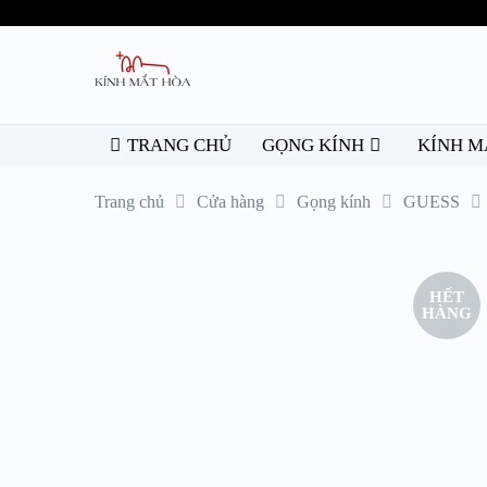
TRANG CHỦ
GỌNG KÍNH
KÍNH M
Trang chủ
Cửa hàng
Gọng kính
GUESS
HẾT
HÀNG