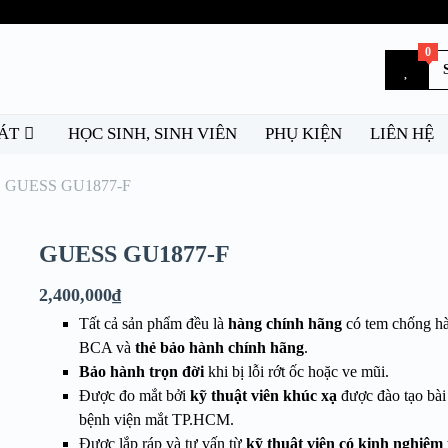
0
ÁT
HỌC SINH, SINH VIÊN
PHỤ KIỆN
LIÊN HỆ
GUESS GU1877-F
GUESS GU1877-F
2,400,000
₫
Tất cả sản phẩm đều là
hàng chính hãng
có tem chống hà
BCA và
thẻ bảo hành chính hãng
.
Bảo hành trọn đời
khi bị lỗi rớt ốc hoặc ve mũi.
Được đo mắt bởi
kỹ thuật viên khúc xạ
được đào tạo bài 
bệnh viện mắt TP.HCM.
Được lắp ráp và tư vấn từ
kỹ thuật viên có kinh nghiệm 