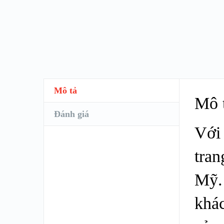
Mô tả
Mô 
Đánh giá
Với 
tran
Mỹ.
khác