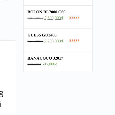
hạng
5.00
5
sao
BOLON BL7000 C60
2,600,000
₫
2,890,000
₫
Được xếp
hạng
5.00
5
sao
GUESS GU2488
2,200,000
₫
2,400,000
₫
Được xếp
hạng
5.00
5
sao
BANACOCO 32017
595,000
₫
850,000
₫
g
i