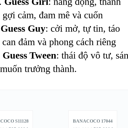
.
Guess Girl
: năng động, thanh
, gợi cảm, đam mê và cuốn
.
Guess Guy
: cởi mở, tự tin, táo
 can đảm và phong cách riêng
.
Guess Tween
: thái độ vô tư, sá
 muốn trưởng thành.
THÊM
THÊM
O GIỎ
VÀO GIỎ
ÀNG
HÀNG
COCO S11128
BANACOCO 17044
GIẢM
GIẢM