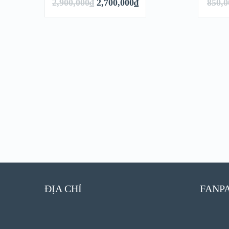
2,900,000
₫
2,700,000
₫
850,0
GIÁ!
XEM NHANH
XE
XEM CHI TIẾT
XEM
ĐỊA CHỈ
FANP