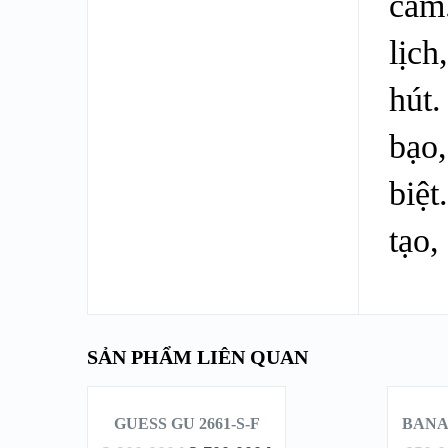
cảm
lịch
hút
bạo,
biệt
tạo,
SẢN PHẨM LIÊN QUAN
THÊM VÀO
VÀ
GIỎ HÀNG
H
GUESS GU 2661-S-F
BANA
GIẢM