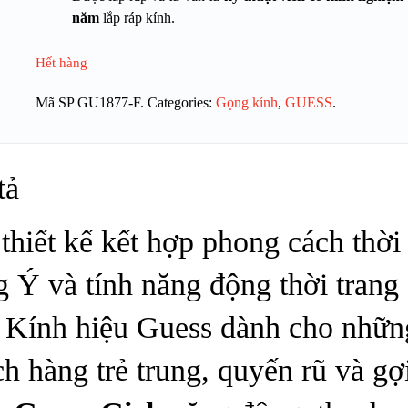
năm
lắp ráp kính.
Hết hàng
Mã SP
GU1877-F
.
Categories:
Gọng kính
,
GUESS
.
tả
thiết kế kết hợp phong cách thời
g Ý và tính năng động thời trang
 Kính hiệu Guess dành cho nhữn
h hàng trẻ trung, quyến rũ và gợ