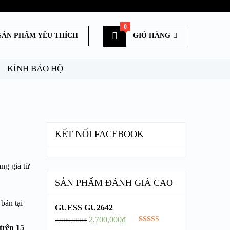
Không có chuyên mục
0
SẢN PHẨM YÊU THÍCH
GIỎ HÀNG
KÍNH BẢO HỘ
KẾT NỐI FACEBOOK
ng giả từ
SẢN PHẨM ĐÁNH GIÁ CAO
bản tại
GUESS GU2642
2,700,000
₫
2,900,000
₫
trên 15
Được xếp